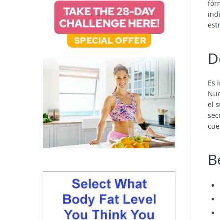
fór
ind
est
D
Es 
Nue
el 
sec
cue
B