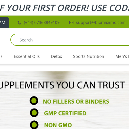
F YOUR FIRST ORDER! USE COD
RAM
(+44) 07368849109
support@biomaximo.com
ss
Essential Oils
Detox
Sports Nutrition
Men's 