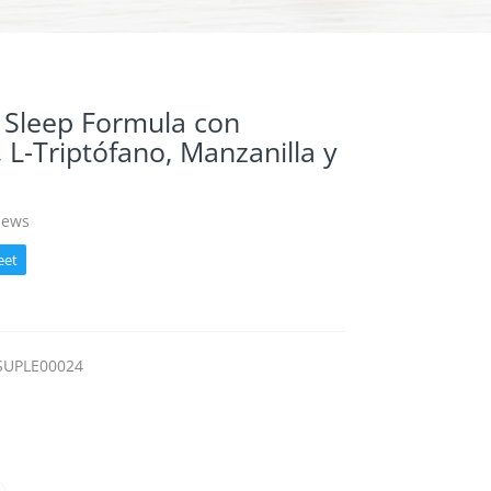
Sleep Formula con
 L-Triptófano, Manzanilla y
iews
eet
SUPLE00024