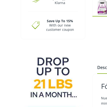
Klarna
Save Up To 15%
With our new
customer coupon
Desc
F
Nue
min