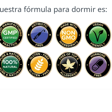
uestra fórmula para dormir es:
Customer Revie
5.00 out 
ased on 11 reviews