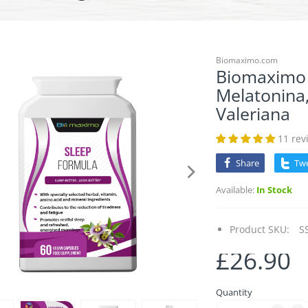
Biomaximo.com
Biomaximo 
Melatonina,
Valeriana
11 rev
Share
Tw
Available:
In Stock
Product SKU:
S
£26.90
Quantity