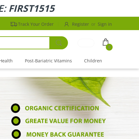
E:
FIRST1515
Track Your Order
Register
or
Sign in
0
SALE UP TO 
Health
Post-Bariatric Vitamins
Children